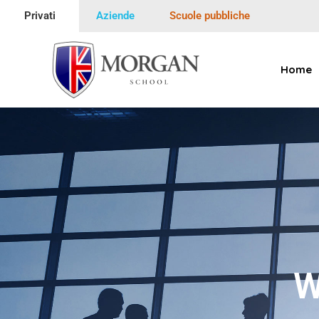
Privati
Aziende
Scuole pubbliche
Home
Morgan School
Scuola e Corsi di Inglese
W