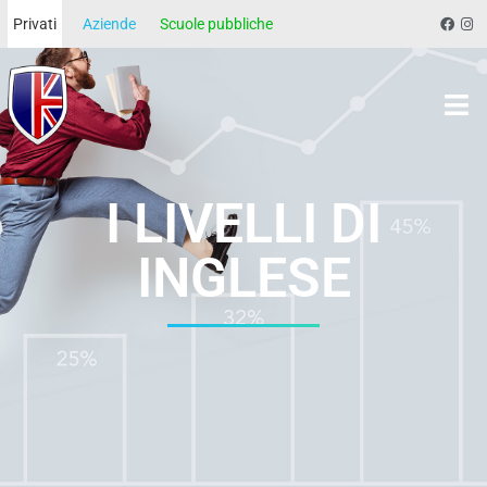
Privati
Aziende
Scuole pubbliche
Morgan School
I LIVELLI DI
INGLESE