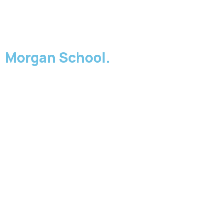
Morgan School.
L'inglese che funziona.
Finalmente.
Immagina di parlare inglese con chiarezza, sicurezza e
naturalezza. Ora smetti di immaginarlo: inizia con noi.