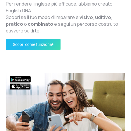
Per rendere l’inglese più efficace, abbiamo creato
English DNA.
Scopri se il tuo modo di imparare è
visivo
,
uditivo
,
pratico
o
combinato
e segui un percorso costruito
davvero su di te.
Scopri come funziona