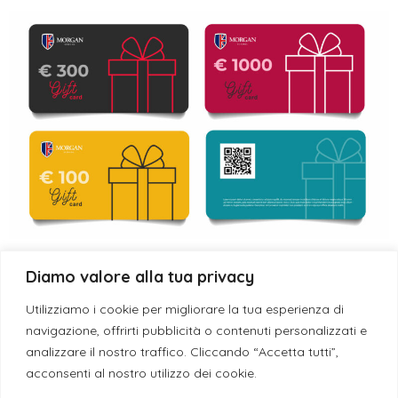
*Gift card
Diamo valore alla tua privacy
Utilizziamo i cookie per migliorare la tua esperienza di
Regala l’inglese. Un regalo che resta..
navigazione, offrirti pubblicità o contenuti personalizzati e
analizzare il nostro traffico. Cliccando “Accetta tutti”,
Una Gift Card Morgan School è molto più di un corso.
acconsenti al nostro utilizzo dei cookie.
È un’opportunità concreta per migliorare, sbloccarsi,
crescere. Un regalo utile, personale e spendibile nel