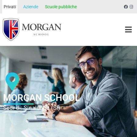
Privati
Aziende
Scuole pubbliche
Morgan School
MORGAN SCHOOL
Sedi di: Sinalunga (SI)