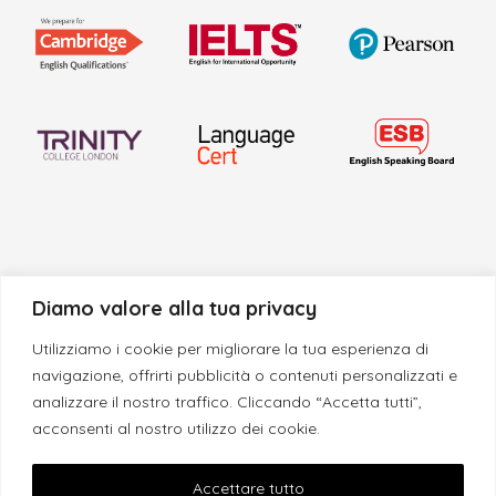
Diamo valore alla tua privacy
Utilizziamo i cookie per migliorare la tua esperienza di
navigazione, offrirti pubblicità o contenuti personalizzati e
analizzare il nostro traffico. Cliccando “Accetta tutti”,
acconsenti al nostro utilizzo dei cookie.
© 2013 - 2026 Morgan School | La tua Scuola di Inglese | P.I.
04970680759
Accettare tutto