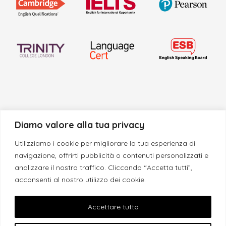
Diamo valore alla tua privacy
Utilizziamo i cookie per migliorare la tua esperienza di
navigazione, offrirti pubblicità o contenuti personalizzati e
analizzare il nostro traffico. Cliccando “Accetta tutti”,
acconsenti al nostro utilizzo dei cookie.
© 2013 - 2026 Morgan School | La tua Scuola di Inglese | P.I.
04970680759
Accettare tutto