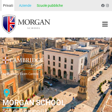
Privati
Aziende
Scuole pubbliche
Morgan School
MORGAN SCHOOL
Sedi di: Casarano (LE)