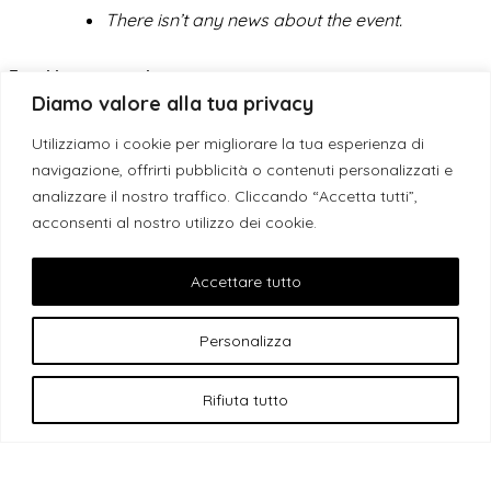
There isn’t any news about the event.
Frasi interrogative:
Diamo valore alla tua privacy
Do you have any questions?
(neutrale)
Utilizziamo i cookie per migliorare la tua esperienza di
Would you like some tea?
(offerta)
navigazione, offrirti pubblicità o contenuti personalizzati e
analizzare il nostro traffico. Cliccando “Accetta tutti”,
L’uso corretto di
any
e
some
si basa sul
contesto
e sulla
acconsenti al nostro utilizzo dei cookie.
struttura della frase
. Nella sezione successiva troverai
Accettare tutto
esercizi per verificare la tua comprensione e praticare con
autonomia.
Personalizza
Esercizi con
some
e
any
: metti alla
Rifiuta tutto
prova le tue competenze
Ecco una serie di
esercizi in inglese con some e any