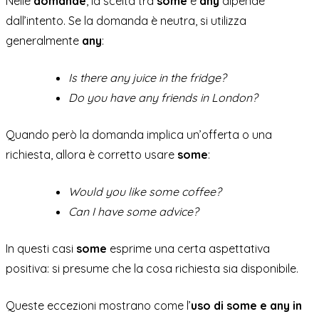
Nelle
domande
, la scelta tra
some
e
any
dipende
dall’intento. Se la domanda è neutra, si utilizza
generalmente
any
:
Is there any juice in the fridge?
Do you have any friends in London?
Quando però la domanda implica un’offerta o una
richiesta, allora è corretto usare
some
:
Would you like some coffee?
Can I have some advice?
In questi casi
some
esprime una certa aspettativa
positiva: si presume che la cosa richiesta sia disponibile.
Queste eccezioni mostrano come l’
uso di some e any in