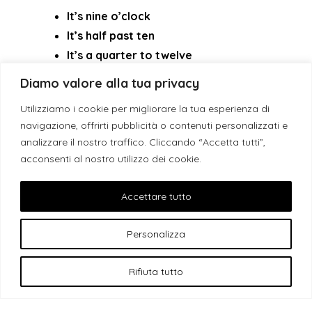
It’s nine o’clock
It’s half past ten
It’s a quarter to twelve
Diamo valore alla tua privacy
Tra poco scoprirai anche
le espressioni con l’orario più
Utilizziamo i cookie per migliorare la tua esperienza di
usate
, come “in time”, “on time”, “to kill time” e come
navigazione, offrirti pubblicità o contenuti personalizzati e
tradurre queste frasi in modo corretto.
analizzare il nostro traffico. Cliccando “Accetta tutti”,
acconsenti al nostro utilizzo dei cookie.
Espressioni idiomatiche legate
Accettare tutto
all’orario in inglese
Personalizza
Oltre alla lettura dell’orario, l’inglese usa molte espressioni
idiomatiche connesse al tempo. Ecco le più frequenti:
Rifiuta tutto
To be on time
= essere puntuale