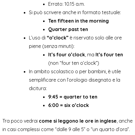
Errato: 10.15 a.m.
Si può scrivere anche in formato testuale:
Ten fifteen in the morning
Quarter past ten
L’uso di
“o’clock”
è riservato solo alle ore
piene (senza minuti):
It’s four o’clock
, ma
It’s four ten
(non “four ten o’clock”)
In ambito scolastico o per bambini, è utile
semplificare con l’orologio disegnato e la
dicitura:
9:45 = quarter to ten
6:00 = six o’clock
Tra poco vedrai
come si leggono le ore in inglese
, anche
in casi complessi come “dalle 9 alle 5” o “un quarto d’ora”.