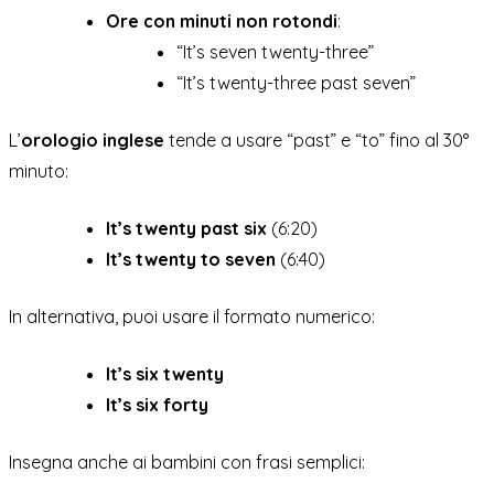
Ore con minuti non rotondi
:
“It’s seven twenty-three”
“It’s twenty-three past seven”
L’
orologio inglese
tende a usare “past” e “to” fino al 30°
minuto:
It’s twenty past six
(6:20)
It’s twenty to seven
(6:40)
In alternativa, puoi usare il formato numerico:
It’s six twenty
It’s six forty
Insegna anche ai bambini con frasi semplici: