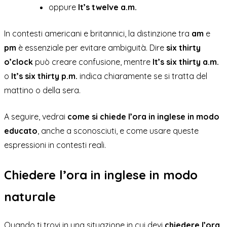
oppure
It’s twelve a.m.
In contesti americani e britannici, la distinzione tra
am
e
pm
è essenziale per evitare ambiguità. Dire
six thirty
o’clock
può creare confusione, mentre
It’s six thirty a.m.
o
It’s six thirty p.m.
indica chiaramente se si tratta del
mattino o della sera.
A seguire, vedrai
come si chiede l’ora in inglese in modo
educato
, anche a sconosciuti, e come usare queste
espressioni in contesti reali.
Chiedere l’ora in inglese in modo
naturale
Quando ti trovi in una situazione in cui devi
chiedere l’ora