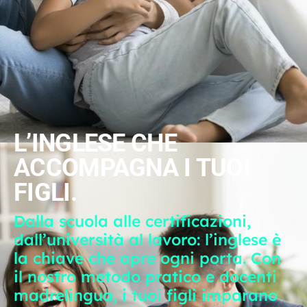
L’INGLESE CHE
ACCOMPAGNA I TUOI
FIGLI.
Dalla scuola alle certificazioni,
dall’università al lavoro: l’inglese è
la chiave che apre ogni porta. Con
il nostro metodo pratico e docenti
madrelingua, i tuoi figli imparano